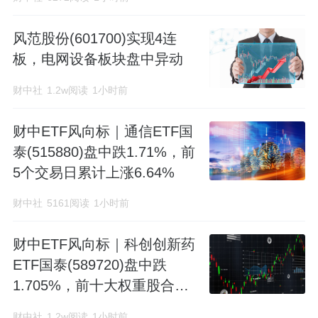
风范股份(601700)实现4连
板，电网设备板块盘中异动
财中社
1.2w阅读
1小时前
财中ETF风向标｜通信ETF国
泰(515880)盘中跌1.71%，前
5个交易日累计上涨6.64%
财中社
5161阅读
1小时前
财中ETF风向标｜科创创新药
ETF国泰(589720)盘中跌
1.705%，前十大权重股合计
占比63.73%
财中社
1.2w阅读
1小时前