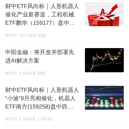
财中ETF风向标｜人形机器人
催化产业新赛道，工程机械
ETF鹏华（159177）盘中跌
0.51%
财中社
9257阅读
刚刚
中阳金融：将开发并部署先
进AI解决方案
财中社
1.6w阅读
刚刚
财中ETF风向标｜人形机器人
“小迪”8月亮相催化，机器人
ETF南方(159258)盘中跌
0.17%
财中社
2.3w阅读
1小时前