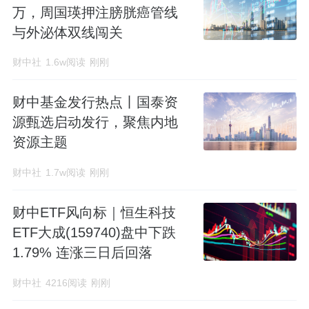
万，周国瑛押注膀胱癌管线
与外泌体双线闯关
财中社
1.6w阅读
刚刚
财中基金发行热点丨国泰资
源甄选启动发行，聚焦内地
资源主题
财中社
1.7w阅读
刚刚
财中ETF风向标｜恒生科技
ETF大成(159740)盘中下跌
1.79% 连涨三日后回落
财中社
4216阅读
刚刚