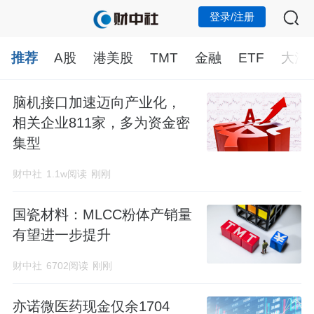
登录/注册
推荐
A股
港美股
TMT
金融
ETF
大消
脑机接口加速迈向产业化，
相关企业811家，多为资金密
集型
财中社
1.1w阅读
刚刚
国瓷材料：MLCC粉体产销量
有望进一步提升
财中社
6702阅读
刚刚
亦诺微医药现金仅余1704