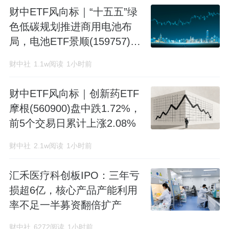
财中ETF风向标｜“十五五”绿
色低碳规划推进商用电池布
局，电池ETF景顺(159757)盘
中下探
财中社
1.1w阅读
1小时前
财中ETF风向标｜创新药ETF
摩根(560900)盘中跌1.72%，
前5个交易日累计上涨2.08%
财中社
2.1w阅读
1小时前
汇禾医疗科创板IPO：三年亏
损超6亿，核心产品产能利用
率不足一半募资翻倍扩产
财中社
6272阅读
1小时前