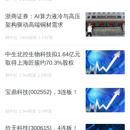
浙商证券：AI算力液冷与高压
架构驱动高端铜材需求
财中社
7404阅读
1小时前
中生北控生物科技拟1.64亿元
取得上海匠簇约70.3%股权
财中社
1.9w阅读
1小时前
宝鼎科技(002552)，3连板！
财中社
1.9w阅读
1小时前
欣天科技(300615)，4连板！