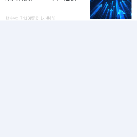
财中社
7413阅读
1小时前
财中ETF风向标｜马斯克称
SpaceX AI基建全面转向英伟
达芯片，谷歌AI部门大调整｜
人工智能早参
财中社
8548阅读
1小时前
东方阿尔法医疗健康混合发
起基金经理孙振波上任
财中社
1.1w阅读
1小时前
汇添富中证主要消费ETF联接
基金经理孙浩上任