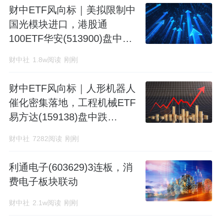
财中ETF风向标｜美拟限制中
国光模块进口，港股通
100ETF华安(513900)盘中下
挫2.24%
财中社
1.8w阅读
刚刚
财中ETF风向标｜人形机器人
催化密集落地，工程机械ETF
易方达(159138)盘中跌
0.106%
财中社
7282阅读
刚刚
利通电子(603629)3连板，消
费电子板块联动
财中社
2.1w阅读
刚刚