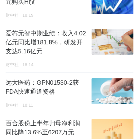
元购买H股
财中社
18:19
爱芯元智中期业绩：收入4.02
亿元同比增181.8%，研发开
支达5.16亿元
财中社
18:14
远大医药：GPN01530-2获
FDA快速通道资格
财中社
18:11
百合股份上半年归母净利润
同比降13.6%至6207万元