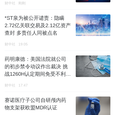
财中社
刚刚
*ST泉为被公开谴责：隐瞒
2.72亿关联交易及2.12亿资产
查封 多责任人同被点名
财中社
19:05
药明康德：美国法院就公司
的初步禁令动议作出裁决 挑
战1260H认定期间免受不利影
响
财中社
17:47
赛诺医疗子公司自研颅内药
物支架获欧盟MDR认证