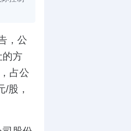
公告，公
让的方
份，占公
元/股，