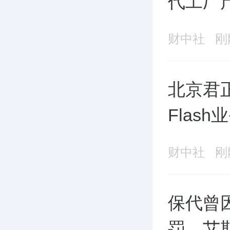
代工厂
财中社
刚
北京君正
Flas
财中社
刚
保代曾
罚，艾