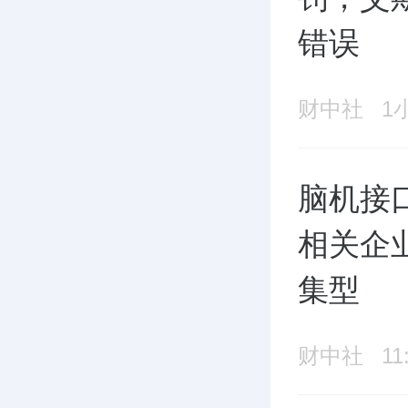
错误
财中社
1
脑机接
相关企
集型
财中社
11