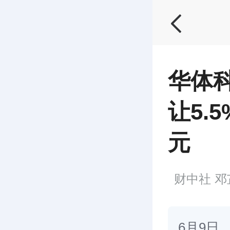
华体
让5.
元
财中社 邓芷晴
6月9日