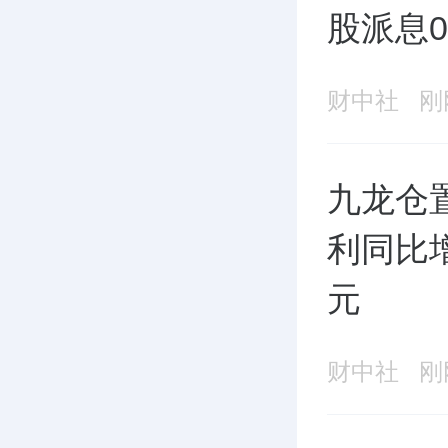
股派息0
财中社
刚
九龙仓
利同比增
元
财中社
刚