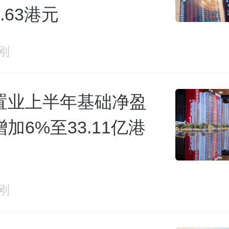
.63港元
刚
置业上半年基础净盈
加6%至33.11亿港
刚