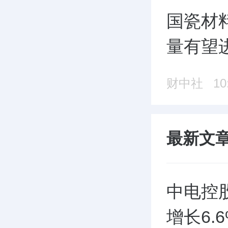
国瓷材
量有望
财中社
10
最新文
中电控
增长6.