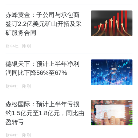
赤峰黄金：子公司与承包商
签订2.2亿美元矿山开拓及采
矿服务合同
财中社
刚刚
德银天下：预计上半年净利
润同比下降56%至67%
财中社
刚刚
森松国际：预计上半年亏损
约1.5亿元至1.8亿元，同比由
盈转亏
财中社
刚刚