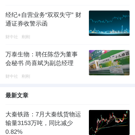
经纪+自营业务“双双失守” 财
通证券收警示函
财中社
刚刚
万泰生物：聘任陈岱为董事
会秘书 尚喜斌为副总经理
财中社
刚刚
最新文章
大秦铁路：7月大秦线货物运
输量3153万吨，同比减少
0.82%