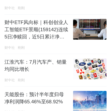
财中社
刚刚
财中ETF风向标｜科创创业人
工智能ETF景顺(159142)连续
5日净赎回，近5日累计净赎
回2.14亿份
财中社
刚刚
江淮汽车：7月汽车产、销量
均同比增长
财中社
刚刚
天能股份：预计半年度归母
净利润降65.46%至68.92%